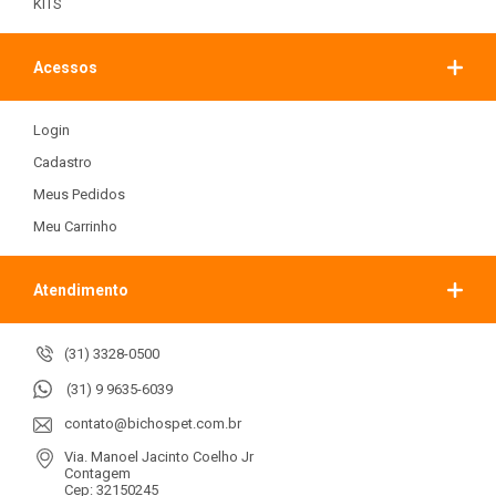
KITS
Acessos
Login
Cadastro
Meus Pedidos
Meu Carrinho
Atendimento
(31) 3328-0500
(31) 9 9635-6039
contato@bichospet.com.br
Via. Manoel Jacinto Coelho Jr
Contagem
Cep: 32150245