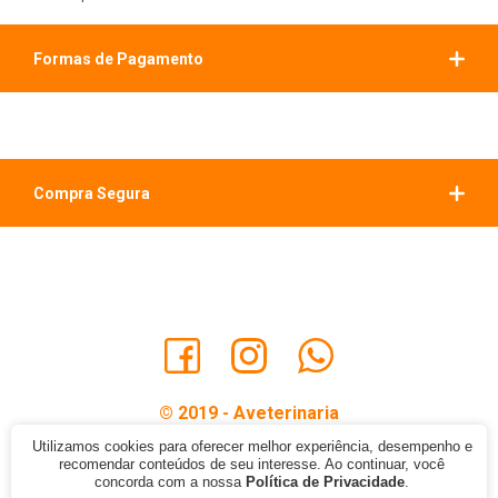
Formas de Pagamento
Compra Segura
© 2019 - Aveterinaria
A Veterinária Distribuidora LTDA, CNPJ: 42.940.676/0001-05
Utilizamos cookies para oferecer melhor experiência, desempenho e
recomendar conteúdos de seu interesse. Ao continuar, você
concorda com a nossa
Política de Privacidade
.