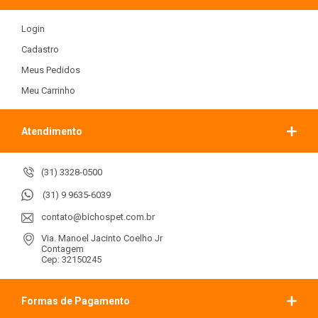
Login
Cadastro
Meus Pedidos
Meu Carrinho
Atendimento
(31) 3328-0500
(31) 9 9635-6039
contato@bichospet.com.br
Via. Manoel Jacinto Coelho Jr
Contagem
Cep: 32150245
Formas de Pagamento