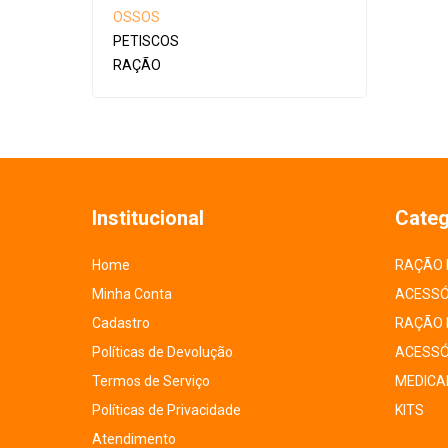
OSSOS
PETISCOS
RAÇÃO
Institucional
Categ
Home
RAÇÃO 
Minha Conta
ACESSÓ
Cadastro
RAÇÃO 
Políticas de Devolução
ACESSÓ
Termos de Serviço
MEDICA
Políticas de Privacidade
KITS
Atendimento