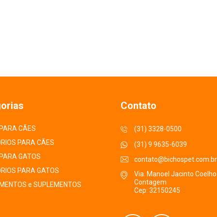
orias
Contato
PARA CÃES
(31) 3328-0500
RIOS PARA CÃES
(31) 9 9635-6039
PARA GATOS
contato@bichospet.com.br
RIOS PARA GATOS
Via. Manoel Jacinto Coelho
Contagem
MENTOS e SUPLEMENTOS
Cep: 32150245