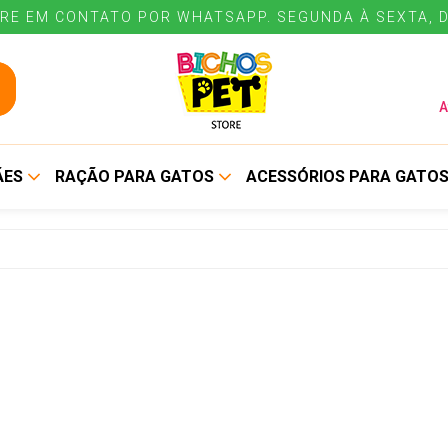
RE EM CONTATO POR WHATSAPP. SEGUNDA À SEXTA, D
A
ÃES
RAÇÃO PARA GATOS
ACESSÓRIOS PARA GATO
ALIMENTO SECO
BEBEDOUROS E
COMEDOUROS
ALIMENTO ÚMIDO
COLEIRAS E GUIAS
CUIDADOS E HIGIENE
ENE