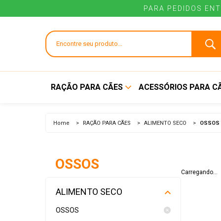
PARA PEDIDOS ENT
RAÇÃO PARA CÃES
ACESSÓRIOS PARA C
ALIMENTO SECO
BEBEDOUROS E
Home
>
RAÇÃO PARA CÃES
>
ALIMENTO SECO
>
OSSOS
COMEDOUROS
ALIMENTO ÚMIDO
BRINQUEDOS
OSSOS
COLEIRAS E GUIAS
Carregando...
CUIDADOS E HIGI
ALIMENTO SECO
OSSOS