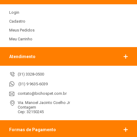
Login
Cadastro
Meus Pedidos
Meu Carrinho
Atendimento
(31) 3328-0500
(31) 9 9635-6039
contato@bichospet.com.br
Via. Manoel Jacinto Coelho Jr
Contagem
Cep: 32150245
Formas de Pagamento