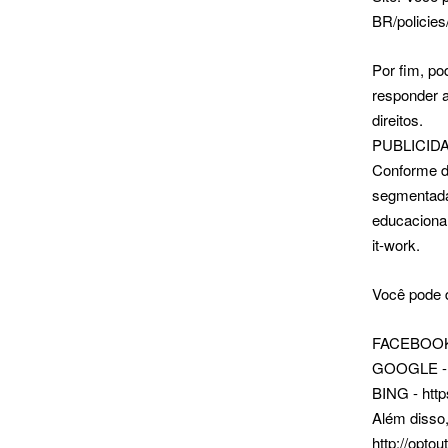
BR/policies
Por fim, p
responder a
direitos.
PUBLICI
Conforme d
segmentadas
educacional
it-work.
Você pode d
FACEBOOK -
GOOGLE - h
BING - http
Além disso,
http://optou