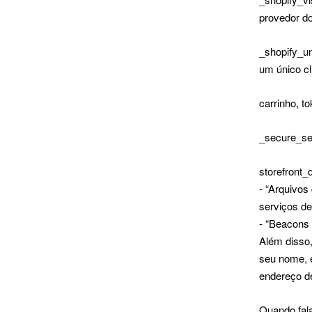
provedor do
_shopify_un
um único cl
carrinho, t
_secure_ses
storefront_
- “Arquivos
serviços de
- “Beacons 
Além disso
seu nome, e
endereço d
Quando fala