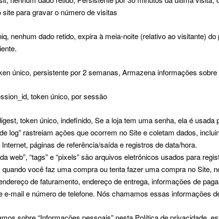
 site para gravar o número de visitas
iq, nenhum dado retido, expira à meia-noite (relativo ao visitante) d
iente.
oken único, persistente por 2 semanas, Armazena informações sobre o
sion_id, token único, por sessão
digest, token único, indefinido, Se a loja tem uma senha, ela é usada 
 de log” rastreiam ações que ocorrem no Site e coletam dados, inclui
 Internet, páginas de referência/saída e registros de data/hora.
da web”, “tags” e “pixels” são arquivos eletrônicos usados para reg
, quando você faz uma compra ou tenta fazer uma compra no Site, n
ndereço de faturamento, endereço de entrega, informações de pagam
e e-mail e número de telefone. Nós chamamos essas informações de
mos sobre “Informações pessoais” nesta Política de privacidade, es