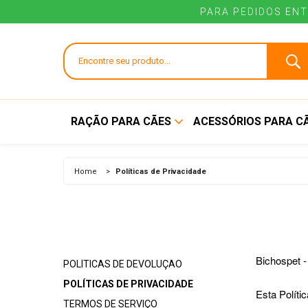
PARA PEDIDOS ENT
RAÇÃO PARA CÃES
ACESSÓRIOS PARA C
ALIMENTO SECO
BEBEDOUROS E
Home
>
Políticas de Privacidade
COMEDOUROS
ALIMENTO ÚMIDO
BRINQUEDOS
COLEIRAS E GUIAS
CUIDADOS E HIGI
Bichospet -
POLÍTICAS DE DEVOLUÇÃO
POLÍTICAS DE PRIVACIDADE
Esta Políti
TERMOS DE SERVIÇO