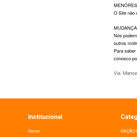
MENORES 
O Site não
MUDANÇA
Nós podemos
outros mot
Para saber 
conosco po
Via. Manoe
Institucional
Categ
Home
RAÇÃO 