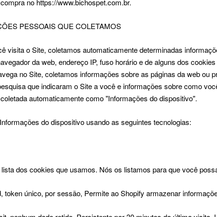
 compra no https://www.bichospet.com.br.
ÇÕES PESSOAIS QUE COLETAMOS
 visita o Site, coletamos automaticamente determinadas informações
avegador da web, endereço IP, fuso horário e de alguns dos cookies 
vega no Site, coletamos informações sobre as páginas da web ou prod
esquisa que indicaram o Site a você e informações sobre como você
coletada automaticamente como "Informações do dispositivo".
nformações do dispositivo usando as seguintes tecnologias:
ista dos cookies que usamos. Nós os listamos para que você possa 
, token único, por sessão, Permite ao Shopify armazenar informações
sit, nenhum dado retido, Persistente por 30 minutos da última visita, 