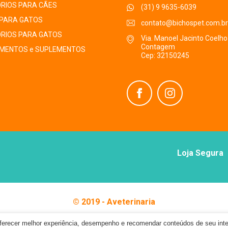
RIOS PARA CÃES
(31) 9 9635-6039
PARA GATOS
contato@bichospet.com.br
RIOS PARA GATOS
Via. Manoel Jacinto Coelho
Contagem
MENTOS e SUPLEMENTOS
Cep: 32150245
Loja Segura
© 2019 - Aveterinaria
A Veterinária Distribuidora LTDA, CNPJ: 42.940.676/0001-05
oferecer melhor experiência, desempenho e recomendar conteúdos de seu int