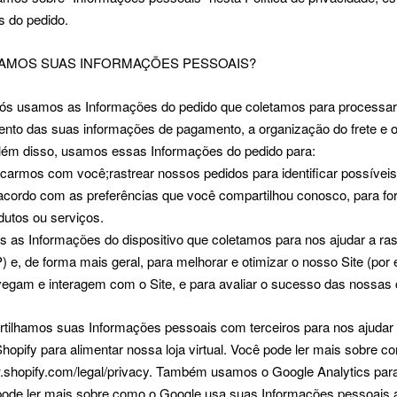
s do pedido.
AMOS SUAS INFORMAÇÕES PESSOAIS?
ós usamos as Informações do pedido que coletamos para processar qu
to das suas informações de pagamento, a organização do frete e o
Além disso, usamos essas Informações do pedido para:
armos com você;rastrear nossos pedidos para identificar possíveis 
cordo com as preferências que você compartilhou conosco, para for
utos ou serviços.
as Informações do dispositivo que coletamos para nos ajudar a rast
) e, de forma mais geral, para melhorar e otimizar o nosso Site (p
vegam e interagem com o Site, e para avaliar o sucesso das nossas
tilhamos suas Informações pessoais com terceiros para nos ajudar 
opify para alimentar nossa loja virtual. Você pode ler mais sobre 
w.shopify.com/legal/privacy. Também usamos o Google Analytics par
pode ler mais sobre como o Google usa suas Informações pessoais aq