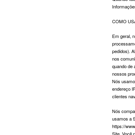
Informaçõe
COMO US
Em geral, n
processamen
pedidos). 
nos comunic
quando de a
nossos prod
Nós usamos 
endereço IP
clientes na
Nós compar
usamos a Sh
https://ww
Site. Você 