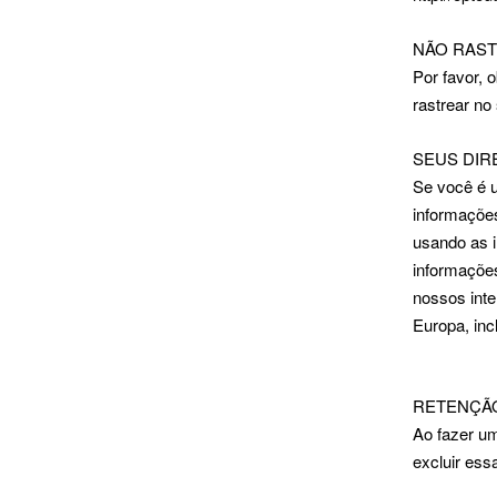
NÃO RAS
Por favor, 
rastrear no
SEUS DIR
Se você é u
informações
usando as 
informações
nossos inte
Europa, inc
RETENÇÃ
Ao fazer u
excluir ess