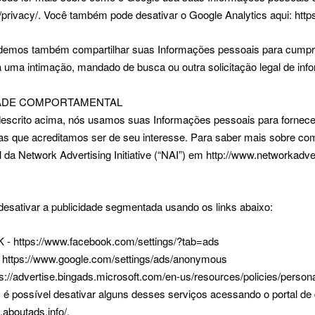
/privacy/. Você também pode desativar o Google Analytics aqui: https
odemos também compartilhar suas Informações pessoais para cumprir
 uma intimação, mandado de busca ou outra solicitação legal de in
DADE COMPORTAMENTAL
escrito acima, nós usamos suas Informações pessoais para fornec
 que acreditamos ser de seu interesse. Para saber mais sobre como
 da Network Advertising Initiative (“NAI”) em http://www.networkadve
esativar a publicidade segmentada usando os links abaixo:
 https://www.facebook.com/settings/?tab=ads
ttps://www.google.com/settings/ads/anonymous
s://advertise.bingads.microsoft.com/en-us/resources/policies/person
 é possível desativar alguns desses serviços acessando o portal de 
t.aboutads.info/.