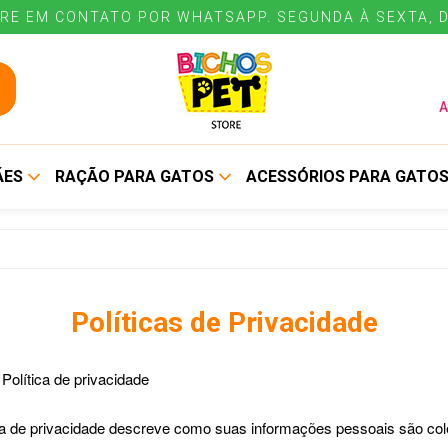
RE EM CONTATO POR WHATSAPP. SEGUNDA À SEXTA, D
A
ÃES
RAÇÃO PARA GATOS
ACESSÓRIOS PARA GATO
ALIMENTO SECO
BEBEDOUROS E
COMEDOUROS
ALIMENTO ÚMIDO
COLEIRAS E GUIAS
Políticas de Privacidade
CUIDADOS E HIGIENE
ENE
 Política de privacidade
ca de privacidade descreve como suas informações pessoais são col