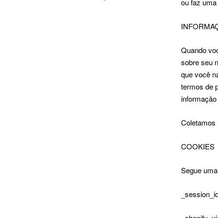
ou faz uma
INFORMA
Quando você
sobre seu n
que você na
termos de p
informação 
Coletamos I
COOKIES
Segue uma l
_session_id
_shopify_vi