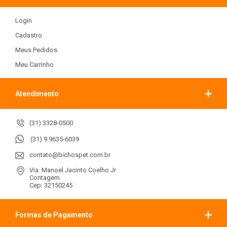
Login
Cadastro
Meus Pedidos
Meu Carrinho
Atendimento
(31) 3328-0500
(31) 9 9635-6039
contato@bichospet.com.br
Via. Manoel Jacinto Coelho Jr
Contagem
Cep: 32150245
Formas de Pagamento