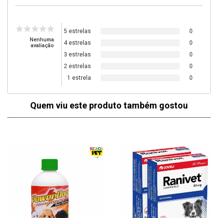
5 estrelas
0
Nenhuma
4 estrelas
0
avaliação
3 estrelas
0
2 estrelas
0
1 estrela
0
Quem viu este produto também gostou