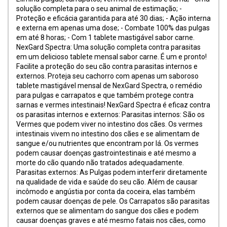
solução completa para o seu animal de estimação; -
Proteção e eficácia garantida para até 30 dias; - Ação interna
e externa em apenas uma dose; - Combate 100% das pulgas
em até 8 horas; - Com 1 tablete mastigável sabor carne.
NexGard Spectra: Uma solução completa contra parasitas
em um delicioso tablete mensal sabor carne. É um e pronto!
Facilite a proteção do seu cão contra parasitas internos e
externos. Proteja seu cachorro com apenas um saboroso
tablete mastigável mensal de NexGard Spectra, o remédio
para pulgas e carrapatos e que também protege contra
sarnas e vermes intestinais! NexGard Spectra é eficaz contra
os parasitas internos e externos: Parasitas internos: São os
Vermes que podem viver no intestino dos cães. Os vermes
intestinais vivem no intestino dos cães e se alimentam de
sangue e/ou nutrientes que encontram por lá. Os vermes
podem causar doenças gastrointestinais e até mesmo a
morte do cão quando não tratados adequadamente.
Parasitas externos: As Pulgas podem interferir diretamente
na qualidade de vida e saúde do seu cão. Além de causar
incômodo e angústia por conta da coceira, elas também
podem causar doenças de pele. Os Carrapatos são parasitas
externos que se alimentam do sangue dos cães e podem
causar doenças graves e até mesmo fatais nos cães, como