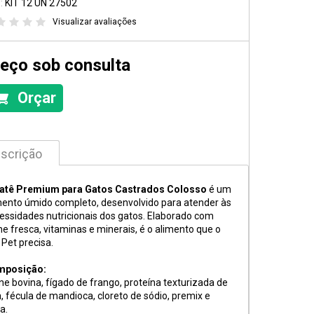
:
KIT 12 UN 27502
Visualizar avaliações
eço sob consulta
Orçar
scrição
atê Premium para Gatos Castrados Colosso
é um
mento úmido completo, desenvolvido para atender às
essidades nutricionais dos gatos. Elaborado com
ne fresca, vitaminas e minerais, é o alimento que o
 Pet precisa.
mposição:
ne bovina, fígado de frango, proteína texturizada de
a, fécula de mandioca, cloreto de sódio, premix e
a.