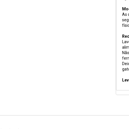
Mod
As 
seg
físi
Rec
Lav
ali
Não
fer
Dei
gat
Lev