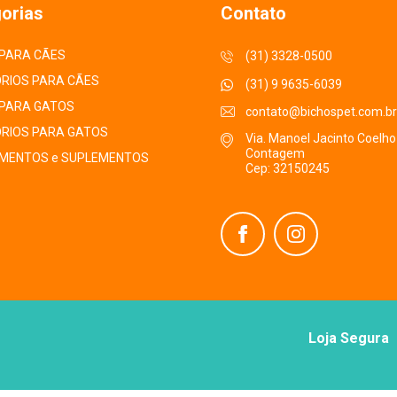
orias
Contato
PARA CÃES
(31) 3328-0500
RIOS PARA CÃES
(31) 9 9635-6039
PARA GATOS
contato@bichospet.com.br
RIOS PARA GATOS
Via. Manoel Jacinto Coelho
Contagem
MENTOS e SUPLEMENTOS
Cep: 32150245
Loja Segura