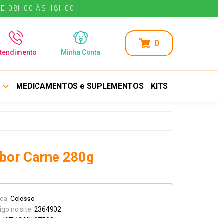
E 08H00 ÀS 18H00.
E 08H00 ÀS 18H00.
0
tendimento
Minha Conta
S
MEDICAMENTOS e SUPLEMENTOS
KITS
bor Carne 280g
ca:
Colosso
igo no site:
2364902