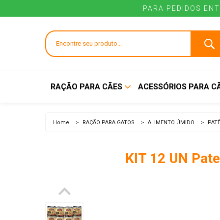
PARA PEDIDOS ENT
PARA PEDIDOS ENT
RAÇÃO PARA CÃES
ACESSÓRIOS PARA C
ALIMENTO SECO
BEBEDOUROS E
Home
>
RAÇÃO PARA GATOS
>
ALIMENTO ÚMIDO
>
PAT
COMEDOUROS
ALIMENTO ÚMIDO
BRINQUEDOS
KIT 12 UN Pat
COLEIRAS E GUIAS
CUIDADOS E HIGI