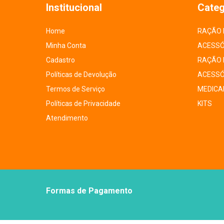
Institucional
Categ
Home
RAÇÃO 
Minha Conta
ACESSÓ
Cadastro
RAÇÃO 
Políticas de Devolução
ACESSÓ
Termos de Serviço
MEDICA
Políticas de Privacidade
KITS
Atendimento
Formas de Pagamento