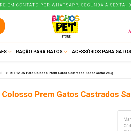
RE EM CONTATO POR WHATSAPP. SEGUNDA À SEXTA, D
RE EM CONTATO POR WHATSAPP. SEGUNDA À SEXTA, D
A
ÃES
RAÇÃO PARA GATOS
ACESSÓRIOS PARA GATO
ALIMENTO SECO
BEBEDOUROS E
ÊS
>
KIT 12 UN Pate Colosso Prem Gatos Castrados Sabor Carne 280g
COMEDOUROS
ALIMENTO ÚMIDO
COLEIRAS E GUIAS
e Colosso Prem Gatos Castrados Sa
CUIDADOS E HIGIENE
ENE
Mar
Cód