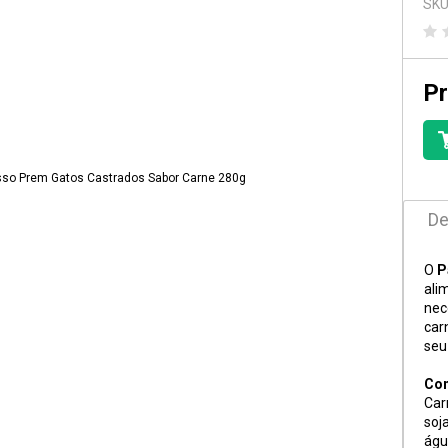
SKU
Pr
De
O
P
ali
nec
car
seu
Co
Car
soj
águ