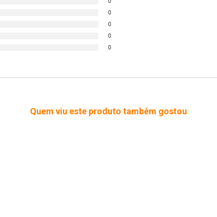
0
0
0
0
0
Quem viu este produto também gostou