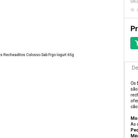
SKU
Pr
De
Os
são
rec
ofe
cão
Mod
As 
Peq
Méd