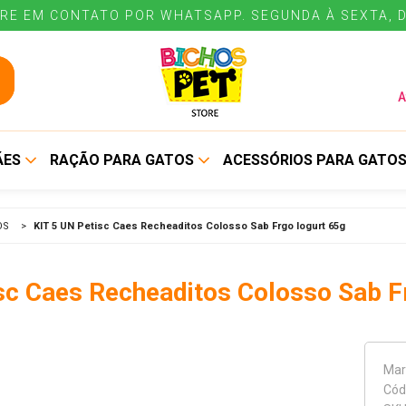
RE EM CONTATO POR WHATSAPP. SEGUNDA À SEXTA, D
RE EM CONTATO POR WHATSAPP. SEGUNDA À SEXTA, D
A
ÃES
RAÇÃO PARA GATOS
ACESSÓRIOS PARA GATO
ALIMENTO SECO
BEBEDOUROS E
OS
>
KIT 5 UN Petisc Caes Recheaditos Colosso Sab Frgo Iogurt 65g
COMEDOUROS
ALIMENTO ÚMIDO
COLEIRAS E GUIAS
sc Caes Recheaditos Colosso Sab F
CUIDADOS E HIGIENE
ENE
Mar
Cód