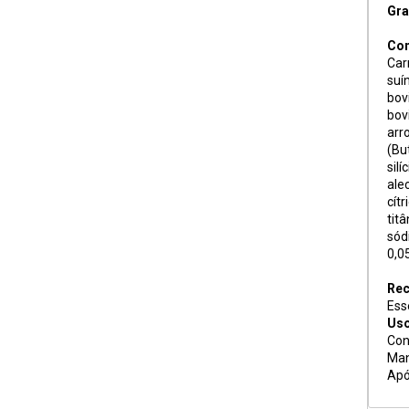
Gra
Com
Car
suí
bov
bov
arr
(But
silí
ale
cít
tit
sód
0,0
Re
Ess
Uso
Con
Man
Apó