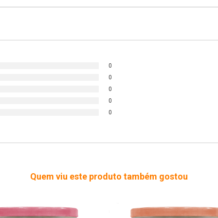
0
0
0
0
0
Quem viu este produto também gostou