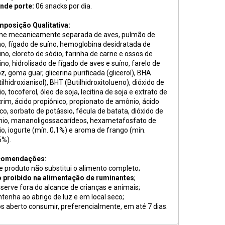
nde porte:
06 snacks por dia.
posição Qualitativa:
ne mecanicamente separada de aves, pulmão de
no, fígado de suíno, hemoglobina desidratada de
ino, cloreto de sódio, farinha de carne e ossos de
ino, hidrolisado de fígado de aves e suíno, farelo de
oz, goma guar, glicerina purificada (glicerol), BHA
ilhidroxianisol), BHT (Butilhidroxitolueno), dióxido de
cio, tocoferol, óleo de soja, lecitina de soja e extrato de
crim, ácido propiônico, propionato de amônio, ácido
rico, sorbato de potássio, fécula de batata, dióxido de
ânio, mananoligossacarídeos, hexametafosfato de
io, iogurte (mín. 0,1%) e aroma de frango (mín.
5%).
comendações:
e produto não substitui o alimento completo;
 proibido na alimentação de ruminantes
;
serve fora do alcance de crianças e animais;
tenha ao abrigo de luz e em local seco;
s aberto consumir, preferencialmente, em até 7 dias.