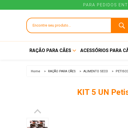
PARA PEDIDOS ENT
PARA PEDIDOS ENT
RAÇÃO PARA CÃES
ACESSÓRIOS PARA C
ALIMENTO SECO
BEBEDOUROS E
Home
>
RAÇÃO PARA CÃES
>
ALIMENTO SECO
>
PETISC
COMEDOUROS
ALIMENTO ÚMIDO
BRINQUEDOS
KIT 5 UN Peti
COLEIRAS E GUIAS
CUIDADOS E HIGI