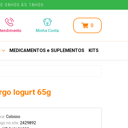
E 08H00 ÀS 18H00.
E 08H00 ÀS 18H00.
0
tendimento
Minha Conta
S
MEDICAMENTOS e SUPLEMENTOS
KITS
rgo Iogurt 65g
ca:
Colosso
igo no site:
2429892