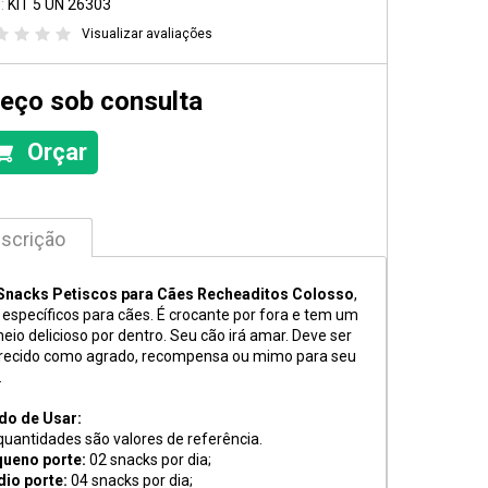
:
KIT 5 UN 26303
Visualizar avaliações
eço sob consulta
Orçar
scrição
Snacks Petiscos para Cães Recheaditos Colosso
,
 específicos para cães. É crocante por fora e tem um
heio delicioso por dentro. Seu cão irá amar. Deve ser
recido como agrado, recompensa ou mimo para seu
.
o de Usar:
quantidades são valores de referência.
ueno porte:
02 snacks por dia;
io porte:
04 snacks por dia;